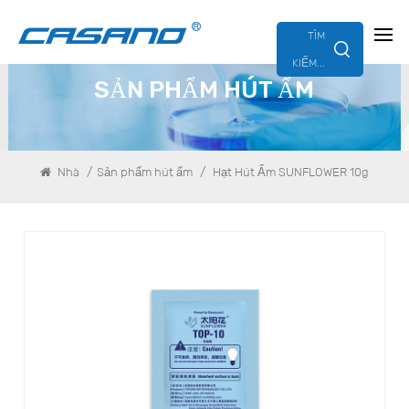
TÌM
KIẾM...
SẢN PHẨM HÚT ẨM
/
/
Nhà
Sản phẩm hút ẩm
Hạt Hút Ẩm SUNFLOWER 10g