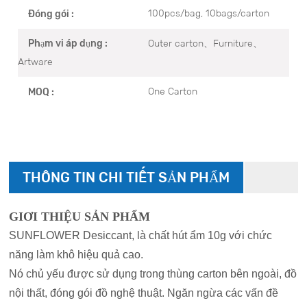
100pcs/bag, 10bags/carton
Đóng gói :
Outer carton、Furniture、
Phạm vi áp dụng :
Artware
One Carton
MOQ :
THÔNG TIN CHI TIẾT SẢN PHẨM
GIƠI THIỆU SẢN PHẨM
SUNFLOWER Desiccant, là chất hút ẩm 10g với chức
năng làm khô hiệu quả cao.
Nó chủ yếu được sử dụng trong thùng carton bên ngoài, đồ
nội thất, đóng gói đồ nghệ thuật. Ngăn ngừa các vấn đề