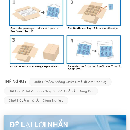
THẺ NÓNG :
Chất Hút Ẩm Không Chứa Dmf Độ Ẩm Cao 10g
Bột Cacl2 Hút Ẩm Cho Giày Dép Và Quần Áo Đóng Gói
Chất Hút Ẩm Hút Ẩm Công Nghiệp
ĐỂ LẠI LỜI NHẮN