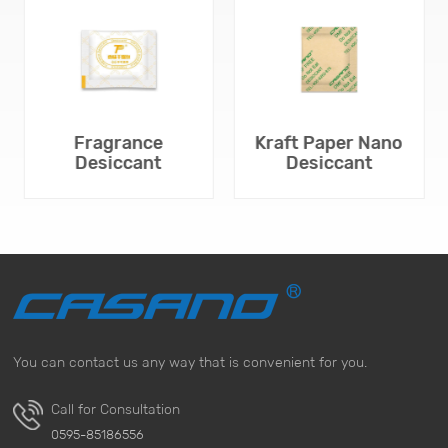
Fragrance
Kraft Paper Nano
Desiccant
Desiccant
You can contact us any way that is convenient for you.
TÌM HIỂU THÊM
TÌM HIỂU THÊM
Call for Consultation
0595-85186556