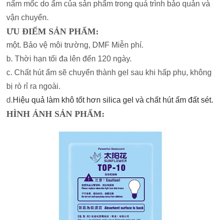
nấm mốc do ẩm của sản phẩm trong quá trình bảo quản và
vận chuyển.
ƯU ĐIỂM SẢN PHẨM:
một. Bảo vệ môi trường, DMF Miễn phí.
b. Thời hạn tối đa lên đến 120 ngày.
c. Chất hút ẩm sẽ chuyển thành gel sau khi hấp phụ, không
bị rò rỉ ra ngoài.
d.
Hiệu quả làm khô tốt hơn silica gel và chất hút ẩm đất sét.
HÌNH ẢNH SẢN PHẨM: