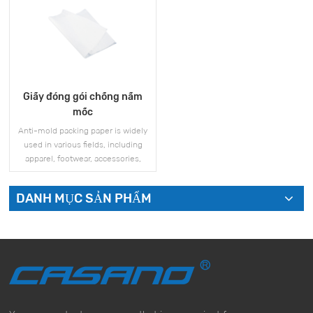
Giấy đóng gói chống nấm
mốc
Anti-mold packing paper is widely
used in various fields, including
apparel, footwear, accessories,
electronics, and more.
DANH MỤC SẢN PHẨM
XEM THÊM