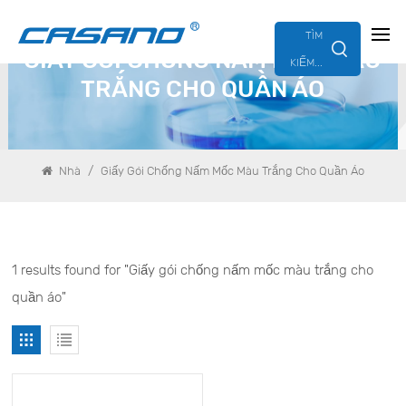
TÌM
GIẤY GÓI CHỐNG NẤM MỐC MÀU
KIẾM...
TRẮNG CHO QUẦN ÁO
/
Nhà
Giấy Gói Chống Nấm Mốc Màu Trắng Cho Quần Áo
1 results found for "Giấy gói chống nấm mốc màu trắng cho
quần áo"