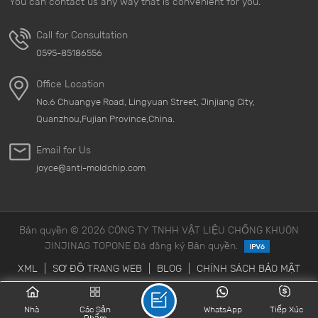
You can contact us any way that is convenient for you.
Call for Consultation
0595-85186556
Office Location
No.6 Chuangye Road, Lingyuan Street, Jinjiang City,
Quanzhou,Fujian Province,China.
Email for Us
joyce@anti-moldchip.com
Bản quyền © 2026 CÔNG TY TNHH VẬT LIỆU CHỐNG KHUÔN
JINJINAG TOPONE Đã đăng ký Bản quyền.
XML
|
SƠ ĐỒ TRANG WEB
|
BLOG
|
CHÍNH SÁCH BẢO MẬT
Nhà
Các Sản
WhatsApp
Tiếp Xúc
Phẩm